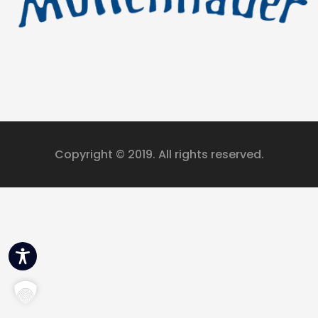
eit
odus
Copyright © 2019. All rights reserved.
dus