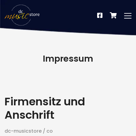
Impressum
Firmensitz und
Anschrift
dus
dc-musicstore / co