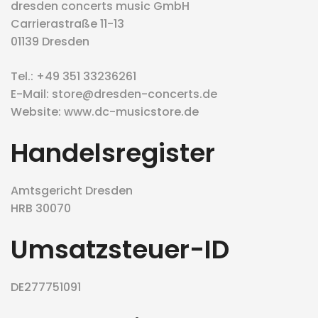
dresden concerts music GmbH
Carrierastraße 11-13
eit
01139 Dresden
Tel.: +49 351 33236261
odus
E-Mail: store@dresden-concerts.de
Website: www.dc-musicstore.de
Handelsregister
Amtsgericht Dresden
dus
HRB 30070
Umsatzsteuer-ID
DE277751091