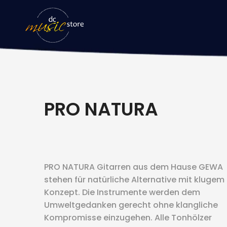
PRO NATURA
PRO NATURA Gitarren aus dem Hause GEWA
stehen für natürliche Alternative mit klugem
Konzept. Die Instrumente werden dem
Umweltgedanken gerecht ohne klangliche
Kompromisse einzugehen. Alle Tonhölzer