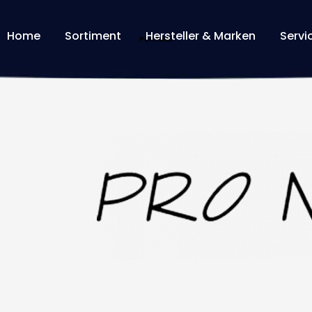
Home
Sortiment
Hersteller & Marken
Servi
Home
Portfolios
PRO NATURA
Portfolio